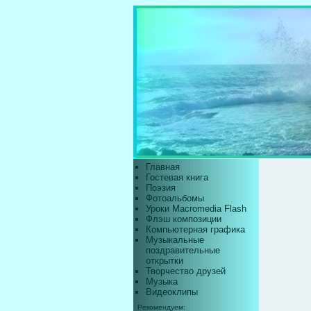
Главная
Гостевая книга
Поэзия
Фотоальбомы
Уроки Macromedia Flash
Флэш композиции
Компьютерная графика
Музыкальные
поздравительные
открытки
Творчество друзей
Музыка
Видеоклипы
Рекомендуем: