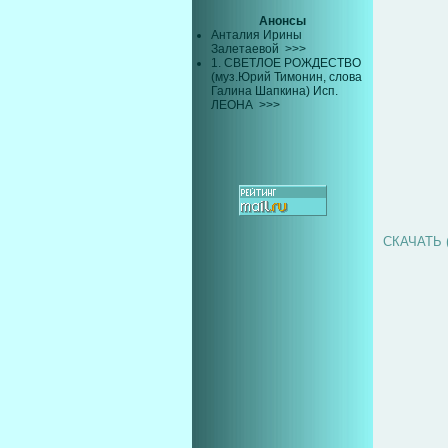
Анонсы
Анталия Ирины
Залетаевой
>>>
1. СВЕТЛОЕ РОЖДЕСТВО
(муз.Юрий Тимонин, слова
Галина Шапкина) Исп.
ЛЕОНА
>>>
СКАЧАТЬ (