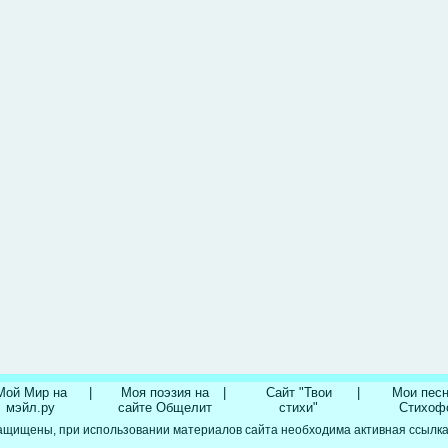
Мой Мир на
|
Моя поэзия на
|
Сайт "Твои
|
Мои песн
мэйл.ру
сайте Общелит
стихи"
Стихоф
ащищены, при использовании материалов сайта необходима активная ссылка