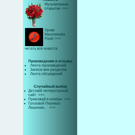
Музыкальные
открытки
>>>
Уроки
Macromedia
Flash
>>>
читать все новости
Произведения и отзывы
Лента произведений
Записи вне разделов
Лента обсуждений
Случайный выбор
Детский литературный
сайт
>>>
Приезжай в ноябре
>>>
Грозовой Перевал.
Лишение...
>>>