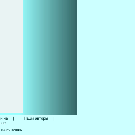
и на
|
Наши авторы
|
оне
 на источник