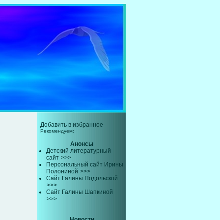
Добавить в избранное
Рекомендуем:
Анонсы
Детский литературный
сайт
>>>
Персональный сайт Ирины
Полониной
>>>
Сайт Галины Подольской
>>>
Сайт Галины Шапкиной
>>>
Новости