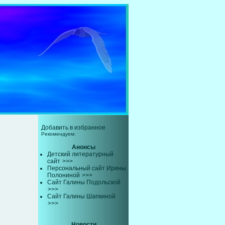
Добавить в избранное
Рекомендуем:
Анонсы
Детский литературный
сайт
>>>
Персональный сайт Ирины
Полониной
>>>
Сайт Галины Подольской
>>>
Сайт Галины Шапкиной
>>>
Новости