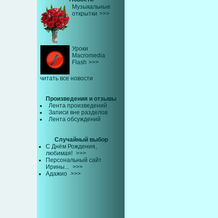
Музыкальные
открытки
>>>
Уроки
Macromedia
Flash
>>>
читать все новости
Произведения и отзывы
Лента произведений
Записи вне разделов
Лента обсуждений
Случайный выбор
С Днём Рождения,
любимая!
>>>
Персональный сайт
Ирины...
>>>
Адажио
>>>