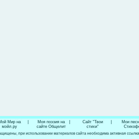
Мой Мир на
|
Моя поэзия на
|
Сайт "Твои
|
Мои песн
мэйл.ру
сайте Общелит
стихи"
Стихоф
ащищены, при использовании материалов сайта необходима активная ссылка