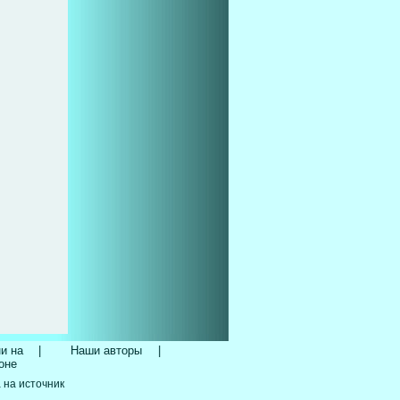
и на
|
Наши авторы
|
оне
 на источник