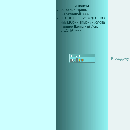
Анонсы
Анталия Ирины
Залетаевой
>>>
1. СВЕТЛОЕ РОЖДЕСТВО
(муз.Юрий Тимонин, слова
Галина Шапкина) Исп.
ЛЕОНА
>>>
К разделу