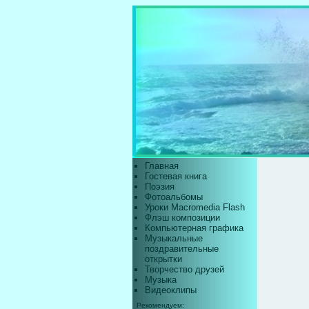
Главная
Гостевая книга
Поэзия
Фотоальбомы
Уроки Macromedia Flash
Флэш композиции
Компьютерная графика
Музыкальные
поздравительные
открытки
Творчество друзей
Музыка
Видеоклипы
Рекомендуем: